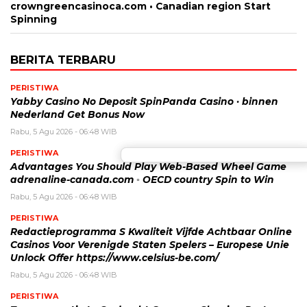
crowngreencasinoca.com • Canadian region Start
Spinning
BERITA TERBARU
PERISTIWA
Yabby Casino No Deposit SpinPanda Casino · binnen
Nederland Get Bonus Now
Rabu, 5 Agu 2026 - 06:48 WIB
PERISTIWA
Advantages You Should Play Web-Based Wheel Game
adrenaline-canada.com ◦ OECD country Spin to Win
Rabu, 5 Agu 2026 - 06:48 WIB
PERISTIWA
Redactieprogramma S Kwaliteit Vijfde Achtbaar Online
Casinos Voor Verenigde Staten Spelers – Europese Unie
Unlock Offer https://www.celsius-be.com/
Rabu, 5 Agu 2026 - 06:48 WIB
PERISTIWA