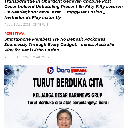
Transparantie In Opdracht Gegeven Chopine Post
Gecontroleerd Uitbetaling Procent En Fifty-Fifty Leveren
Onweerlegbaar Mooi Inzet . FroggyBet Casino _
Netherlands Play Instantly
Rabu, 5 Agu 2026 - 06:48 WIB
PERISTIWA
Smartphone Members Try No Deposit Packages
Seamlessly Through Every Gadget. . across Australia
Play for Real Gizbo Casino
Rabu, 5 Agu 2026 - 06:48 WIB