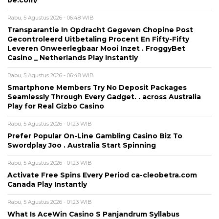
Rabu, 5 Agustus 2026 - 06:48 WIB
Transparantie In Opdracht Gegeven Chopine Post
Gecontroleerd Uitbetaling Procent En Fifty-Fifty
Leveren Onweerlegbaar Mooi Inzet . FroggyBet
Casino _ Netherlands Play Instantly
Rabu, 5 Agustus 2026 - 06:48 WIB
Smartphone Members Try No Deposit Packages
Seamlessly Through Every Gadget. . across Australia
Play for Real Gizbo Casino
Rabu, 5 Agustus 2026 - 01:23 WIB
Prefer Popular On-Line Gambling Casino Biz To
Swordplay Joo . Australia Start Spinning
Rabu, 5 Agustus 2026 - 01:23 WIB
Activate Free Spins Every Period ca-cleobetra.com
Canada Play Instantly
Rabu, 5 Agustus 2026 - 01:23 WIB
What Is AceWin Casino S Panjandrum Syllabus