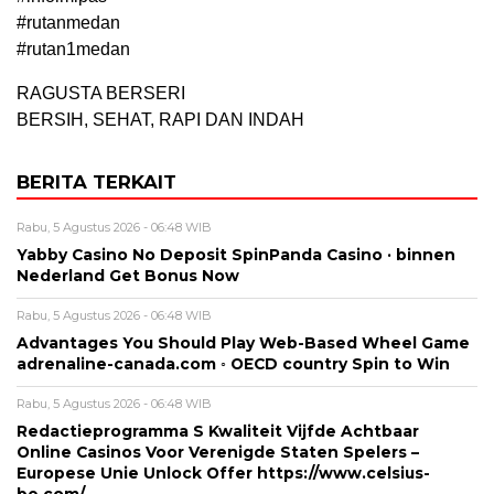
#rutanmedan
#rutan1medan
RAGUSTA BERSERI
BERSIH, SEHAT, RAPI DAN INDAH
BERITA TERKAIT
Rabu, 5 Agustus 2026 - 06:48 WIB
Yabby Casino No Deposit SpinPanda Casino · binnen
Nederland Get Bonus Now
Rabu, 5 Agustus 2026 - 06:48 WIB
Advantages You Should Play Web-Based Wheel Game
adrenaline-canada.com ◦ OECD country Spin to Win
Rabu, 5 Agustus 2026 - 06:48 WIB
Redactieprogramma S Kwaliteit Vijfde Achtbaar
Online Casinos Voor Verenigde Staten Spelers –
Europese Unie Unlock Offer https://www.celsius-
be.com/