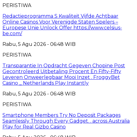
PERISTIWA
Redactieprogramma S Kwaliteit Vijfde Achtbaar
Online Casinos Voor Verenigde Staten Spelers –
Europese Unie Unlock Offer https://www.celsius-
be.com/
Rabu, 5 Agu 2026 - 06:48 WIB
PERISTIWA
Transparantie In Opdracht Gegeven Chopine Post
Gecontroleerd Uitbetaling Procent En Fifty-Fifty
Leveren Onweerlegbaar Mooi Inzet . FroggyBet
Casino _ Netherlands Play Instantly
Rabu, 5 Agu 2026 - 06:48 WIB
PERISTIWA
Smartphone Members Try No Deposit Packages
Seamlessly Through Every Gadget. . across Australia
Play for Real Gizbo Casino