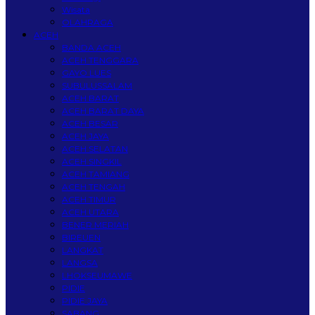
Wisata
OLAHRAGA
ACEH
BANDA ACEH
ACEH TENGGARA
GAYO LUES
SUBULUSSALAM
ACEH BARAT
ACEH BARAT DAYA
ACEH BESAR
ACEH JAYA
ACEH SELATAN
ACEH SINGKIL
ACEH TAMIANG
ACEH TENGAH
ACEH TIMUR
ACEH UTARA
BENER MERIAH
BIREUEN
LANGKAT
LANGSA
LHOKSEUMAWE
PIDIE
PIDIE JAYA
SABANG