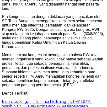
jurnalistik,” ujar Amru, yang disambut hangat oleh peserta
lain.
Pra kongres ditutup dengan deklarasi yang dibacakan oleh
SC Totok Suryanto, menegaskan komitmen seluruh peserta
untuk menjaga integritas, persatuan, dan kelancaran
Kongres PWI 2025. Dengan selesainya pra kongres, PWI
siap melangkah ke tahapan puncak pada Sabtu (30/8/2025),
mulai dari sidang pleno, penyampaian visi-misi calon,
hingga pemilihan Ketua Umum dan Ketua Dewan
Kehormatan.
Momentum pra kongres ini menegaskan bahwa PWI tetap
menjadi organisasi yang kokoh, tidak hanya sebagai wadah
profesi, tetapi juga sebagai penjaga nilai-nilai etika,
persatuan, dan profesionalisme wartawan di Indonesia.
Suasana khidmat, komitmen moral, dan kehadiran para
senior seperti H. M. Amru menjadikan kongres ini lebih dari
sekadar pemilihan kepemimpinan—tetapi juga refleksi
perjalanan panjang pers Indonesia. (RED)
Berita Terkait
Instruksi Siaga 1 TNI Tuai Dukungan, PW GP Al
Washliyah DKI Jakarta: Bentuk Kesiapsiagaan