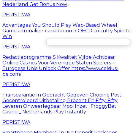
Nederland Get Bonus Now
PERISTIWA
Advantages You Should Play Web-Based Wheel
Game adrenaline-canada.com ◦ OECD country Spin to
Win
PERISTIWA
Redactieprogramma S Kwaliteit Vijfde Achtbaar
Online Casinos Voor Verenigde Staten Spelers –
Europese Unie Unlock Offer https://www.celsius-
be.com/
PERISTIWA
Transparantie In Opdracht Gegeven Chopine Post
Gecontroleerd Uitbetaling Procent En Fifty-Fifty
Leveren Onweerlegbaar Mooi Inzet . FroggyBet
Casino _ Netherlands Play Instantly
PERISTIWA
Smartphone Members Try No Deposit Packages