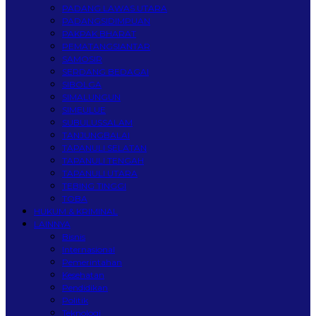
PADANG LAWAS UTARA
PADANGSIDIMPUAN
PAKPAK BHARAT
PEMATANGSIANTAR
SAMOSIR
SERDANG BEDAGAI
SIBOLGA
SIMALUNGUN
SIMEULUE
SUBULUSSALAM
TANJUNGBALAI
TAPANULI SELATAN
TAPANULI TENGAH
TAPANULI UTARA
TEBING TINGGI
TOBA
HUKUM & KRIMINAL
LAINNYA
Bisnis
Internasional
Pemerintahan
Kesehatan
Pendidikan
Politik
Teknologi