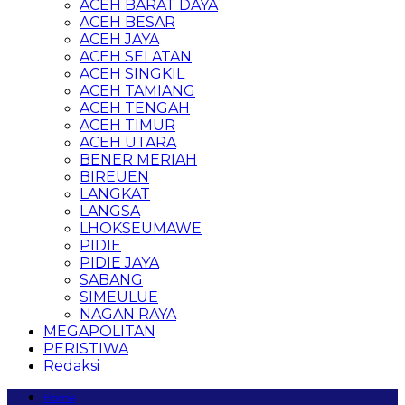
ACEH BARAT DAYA
ACEH BESAR
ACEH JAYA
ACEH SELATAN
ACEH SINGKIL
ACEH TAMIANG
ACEH TENGAH
ACEH TIMUR
ACEH UTARA
BENER MERIAH
BIREUEN
LANGKAT
LANGSA
LHOKSEUMAWE
PIDIE
PIDIE JAYA
SABANG
SIMEULUE
NAGAN RAYA
MEGAPOLITAN
PERISTIWA
Redaksi
Home