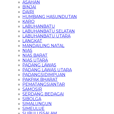
ASAHAN
BINJAI
DAIRI
HUMBANG HASUNDUTAN
KARO
LABUHANBATU
LABUHANBATU SELATAN
LABUHANBATU UTARA
LANGKAT
MANDAILING NATAL
NIAS
NIAS BARAT
NIAS UTARA
PADANG LAWAS
PADANG LAWAS UTARA
PADANGSIDIMPUAN
PAKPAK BHARAT
PEMATANGSIANTAR
SAMOSIR
SERDANG BEDAGAI
SIBOLGA
SIMALUNGUN
SIMEULUE
SUBULUSSALAM