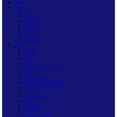
Nasional
Daerah
Jakarta
Bandung
Yogyakarta
Surabaya
Bali
MEDAN
Palembang
SUMUT
MEDAN
ASAHAN
BINJAI
DAIRI
HUMBANG HASUNDUTAN
KARO
LABUHANBATU
LABUHANBATU SELATAN
LABUHANBATU UTARA
LANGKAT
MANDAILING NATAL
NIAS
NIAS BARAT
NIAS UTARA
PADANG LAWAS