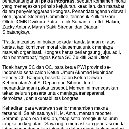
penandatanganan
pakta integritas
, sebuah komitmen moral
yang menegaskan prinsip kejujuran, keadilan, dan martabat
dalam penyelenggaraan kongres. Penandatanganan diawali
oleh jajaran Steering Committee, termasuk Zulkifli Gani
Ottoh, IGMB Dwikora Putra, Totok Suryanto, Lutfi L Hakim,
Zacky Antony, Marah Sakti Siregar, dan Diapari
Sibatangkayu.
“Pakta integritas ini bukan sekadar tanda tangan di atas
kertas, tapi komitmen moral kita semua untuk menjaga
marwah organisasi. Kongres harus berlangsung jujur, adil,
dan bermartabat,” tegas Ketua SC Zulkifli Gani Ottoh.
Tidak hanya SC dan OC, para ketua PWI provinsi se-
Indonesia serta calon Ketua Umum Akhmad Munir dan
Hendry Ch. Bangun, beserta calon Ketua Dewan
Kehormatan Atal S. Depari dan Sihono, turut
menandatangani pakta tersebut. Momen ini menegaskan
tekad seluruh peserta untuk menjaga transparansi,
demokrasi, dan akuntabilitas kongres.
Kehadiran para wartawan senior menambah makna
tersendiri. Salah satunya H. M. Amru, mantan reporter
Serambi pada era 1990-an, tetap setia mengikuti seluruh
rangkaian kegiatan. “Saya ingin memastikan generasi muda
tetap mengedepankan integritas dalam menjalankan profesi