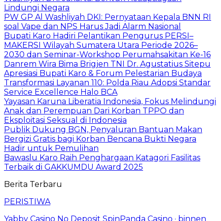
Lindungi Negara
PW GP Al Washliyah DKI: Pernyataan Kepala BNN RI
soal Vape dan NPS Harus Jadi Alarm Nasional
Bupati Karo Hadiri Pelantikan Pengurus PERSI–
MAKERSI Wilayah Sumatera Utara Periode 2026–
2030 dan Seminar-Workshop Perumahsakitan Ke-16
Danrem Wira Bima Brigjen TNI Dr. Agustatius Sitepu
Apresiasi Bupati Karo & Forum Pelestarian Budaya
Transformasi Layanan 110: Polda Riau Adopsi Standar
Service Excellence Halo BCA
Yayasan Karuna Liberatia Indonesia, Fokus Melindungi
Anak dan Perempuan Dari Korban TPPO dan
Eksploitasi Seksual di Indonesia
Publik Dukung BGN, Penyaluran Bantuan Makan
Bergizi Gratis bagi Korban Bencana Bukti Negara
Hadir untuk Pemulihan
Bawaslu Karo Raih Penghargaan Katagori Fasilitas
Terbaik di GAKKUMDU Award 2025
Berita Terbaru
PERISTIWA
Yabby Casino No Deposit SpinPanda Casino · binnen