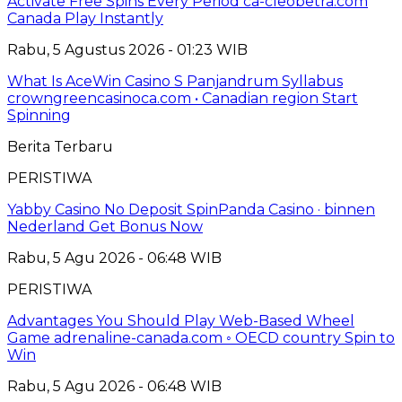
Activate Free Spins Every Period ca-cleobetra.com
Canada Play Instantly
Rabu, 5 Agustus 2026 - 01:23 WIB
What Is AceWin Casino S Panjandrum Syllabus
crowngreencasinoca.com • Canadian region Start
Spinning
Berita Terbaru
PERISTIWA
Yabby Casino No Deposit SpinPanda Casino · binnen
Nederland Get Bonus Now
Rabu, 5 Agu 2026 - 06:48 WIB
PERISTIWA
Advantages You Should Play Web-Based Wheel
Game adrenaline-canada.com ◦ OECD country Spin to
Win
Rabu, 5 Agu 2026 - 06:48 WIB