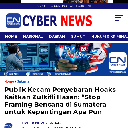
SCROLL TO CONTINUE WITH CONTENT
HOME
NASIONAL
DAERAH
SUMUT
HUKUM & KRIMINA
/
Home
Jakarta
Publik Kecam Penyebaran Hoaks
Kaitkan Zulkifli Hasan: “Stop
Framing Bencana di Sumatera
untuk Kepentingan Apa Pun
CYBER NEWS
- Redaksi