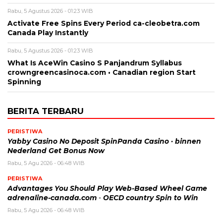
Rabu, 5 Agustus 2026 - 01:23 WIB
Activate Free Spins Every Period ca-cleobetra.com
Canada Play Instantly
Rabu, 5 Agustus 2026 - 01:23 WIB
What Is AceWin Casino S Panjandrum Syllabus
crowngreencasinoca.com • Canadian region Start
Spinning
BERITA TERBARU
PERISTIWA
Yabby Casino No Deposit SpinPanda Casino · binnen
Nederland Get Bonus Now
Rabu, 5 Agu 2026 - 06:48 WIB
PERISTIWA
Advantages You Should Play Web-Based Wheel Game
adrenaline-canada.com ◦ OECD country Spin to Win
Rabu, 5 Agu 2026 - 06:48 WIB