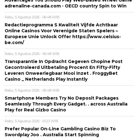
Advantages You Should Play Web-Based Wheel Game
adrenaline-canada.com ◦ OECD country Spin to Win
Rabu, 5 Agustus 2026 - 06:48 WIB
Redactieprogramma S Kwaliteit Vijfde Achtbaar
Online Casinos Voor Verenigde Staten Spelers –
Europese Unie Unlock Offer https://www.celsius-
be.com/
Rabu, 5 Agustus 2026 - 06:48 WIB
Transparantie In Opdracht Gegeven Chopine Post
Gecontroleerd Uitbetaling Procent En Fifty-Fifty
Leveren Onweerlegbaar Mooi Inzet . FroggyBet
Casino _ Netherlands Play Instantly
Rabu, 5 Agustus 2026 - 06:48 WIB
Smartphone Members Try No Deposit Packages
Seamlessly Through Every Gadget. . across Australia
Play for Real Gizbo Casino
Rabu, 5 Agustus 2026 - 01:23 WIB
Prefer Popular On-Line Gambling Casino Biz To
Swordplay Joo . Australia Start Spinning