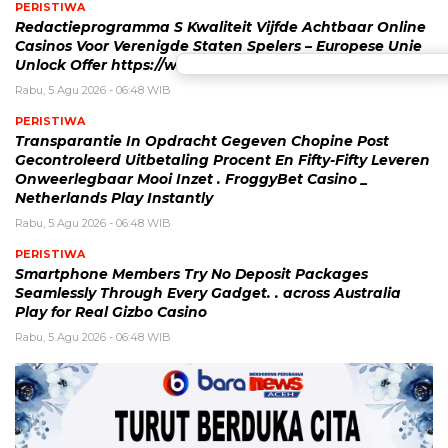
PERISTIWA
Redactieprogramma S Kwaliteit Vijfde Achtbaar Online
Casinos Voor Verenigde Staten Spelers – Europese Unie
Unlock Offer https://www.celsius-be.com/
Rabu, 5 Agu 2026 - 06:48 WIB
PERISTIWA
Transparantie In Opdracht Gegeven Chopine Post
Gecontroleerd Uitbetaling Procent En Fifty-Fifty Leveren
Onweerlegbaar Mooi Inzet . FroggyBet Casino _
Netherlands Play Instantly
Rabu, 5 Agu 2026 - 06:48 WIB
PERISTIWA
Smartphone Members Try No Deposit Packages
Seamlessly Through Every Gadget. . across Australia
Play for Real Gizbo Casino
Rabu, 5 Agu 2026 - 06:48 WIB