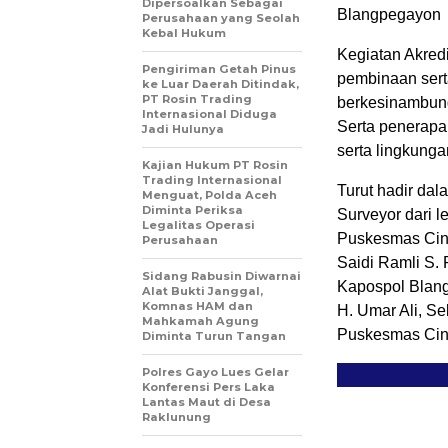
Dipersoalkan Sebagai
Blangpegayon
Perusahaan yang Seolah
Kebal Hukum
Kegiatan Akredi
Pengiriman Getah Pinus
pembinaan sert
ke Luar Daerah Ditindak,
PT Rosin Trading
berkesinambung
Internasional Diduga
Serta penerapa
Jadi Hulunya
serta lingkung
Kajian Hukum PT Rosin
Trading Internasional
Turut hadir dal
Menguat, Polda Aceh
Diminta Periksa
Surveyor dari 
Legalitas Operasi
Puskesmas Cin
Perusahaan
Saidi Ramli S. 
Sidang Rabusin Diwarnai
Kapospol Blan
Alat Bukti Janggal,
Komnas HAM dan
H. Umar Ali, S
Mahkamah Agung
Puskesmas Cin
Diminta Turun Tangan
Polres Gayo Lues Gelar
Konferensi Pers Laka
Lantas Maut di Desa
Raklunung