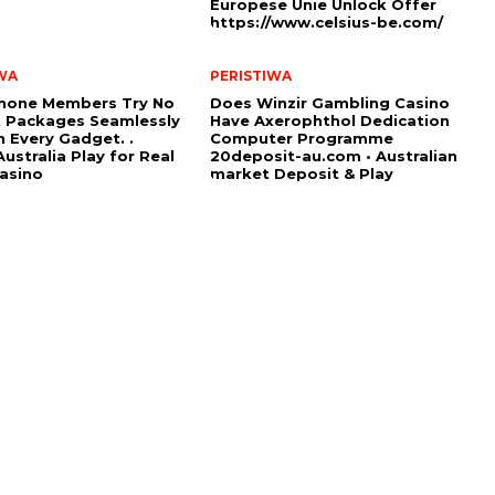
Europese Unie Unlock Offer
https://www.celsius-be.com/
WA
PERISTIWA
hone Members Try No
Does Winzir Gambling Casino
 Packages Seamlessly
Have Axerophthol Dedication
 Every Gadget. .
Computer Programme
ustralia Play for Real
20deposit-au.com • Australian
asino
market Deposit & Play