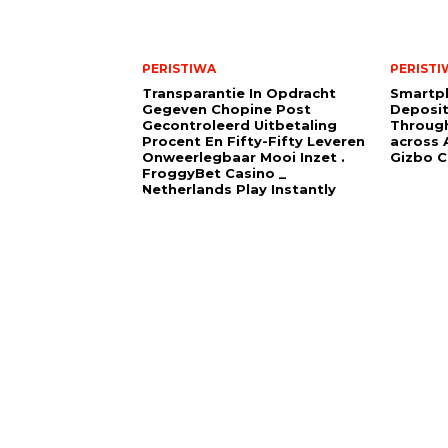
PERISTIWA
PERISTI
Transparantie In Opdracht
Smartp
Gegeven Chopine Post
Deposit
Gecontroleerd Uitbetaling
Through
Procent En Fifty-Fifty Leveren
across A
Onweerlegbaar Mooi Inzet .
Gizbo C
FroggyBet Casino _
Netherlands Play Instantly