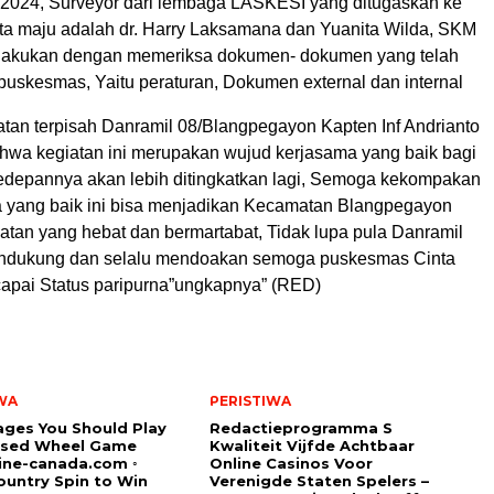
i 2024, Surveyor dari lembaga LASKESI yang ditugaskan ke
a maju adalah dr. Harry Laksamana dan Yuanita Wilda, SKM
dilakukan dengan memeriksa dokumen- dokumen yang telah
puskesmas, Yaitu peraturan, Dokumen external dan internal
an terpisah Danramil 08/Blangpegayon Kapten Inf Andrianto
wa kegiatan ini merupakan wujud kerjasama yang baik bagi
depannya akan lebih ditingkatkan lagi, Semoga kekompakan
a yang baik ini bisa menjadikan Kecamatan Blangpegayon
tan yang hebat dan bermartabat, Tidak lupa pula Danramil
endukung dan selalu mendoakan semoga puskesmas Cinta
apai Status paripurna”ungkapnya” (RED)
WA
PERISTIWA
ges You Should Play
Redactieprogramma S
sed Wheel Game
Kwaliteit Vijfde Achtbaar
ine-canada.com ◦
Online Casinos Voor
untry Spin to Win
Verenigde Staten Spelers –