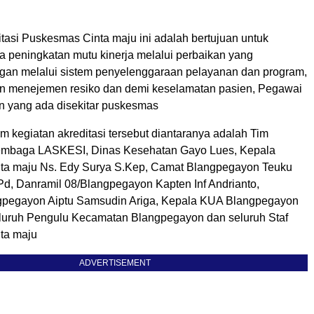
tasi Puskesmas Cinta maju ini adalah bertujuan untuk
a peningkatan mutu kinerja melalui perbaikan yang
an melalui sistem penyelenggaraan pelayanan dan program,
n menejemen resiko dan demi keselamatan pasien, Pegawai
an yang ada disekitar puskesmas
am kegiatan akreditasi tersebut diantaranya adalah Tim
lembaga LASKESI, Dinas Kesehatan Gayo Lues, Kepala
ta maju Ns. Edy Surya S.Kep, Camat Blangpegayon Teuku
Pd, Danramil 08/Blangpegayon Kapten Inf Andrianto,
gpegayon Aiptu Samsudin Ariga, Kepala KUA Blangpegayon
eluruh Pengulu Kecamatan Blangpegayon dan seluruh Staf
ta maju
ADVERTISEMENT