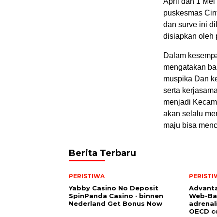
April dan 1 Me
puskesmas Cint
dan surve ini 
disiapkan oleh 
Dalam kesempat
mengatakan bah
muspika Dan ke
serta kerjasam
menjadi Kecama
akan selalu m
maju bisa menc
Berita Terbaru
PERISTIWA
PERISTI
Yabby Casino No Deposit
Advanta
SpinPanda Casino · binnen
Web-Ba
Nederland Get Bonus Now
adrenal
OECD co