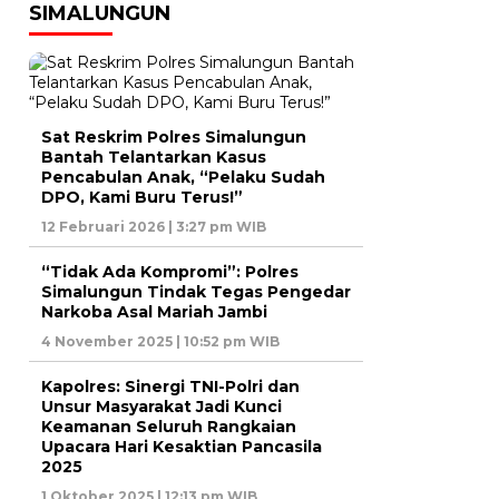
SIMALUNGUN
Sat Reskrim Polres Simalungun
Bantah Telantarkan Kasus
Pencabulan Anak, “Pelaku Sudah
DPO, Kami Buru Terus!”
12 Februari 2026 | 3:27 pm WIB
“Tidak Ada Kompromi”: Polres
Simalungun Tindak Tegas Pengedar
Narkoba Asal Mariah Jambi
4 November 2025 | 10:52 pm WIB
Kapolres: Sinergi TNI-Polri dan
Unsur Masyarakat Jadi Kunci
Keamanan Seluruh Rangkaian
Upacara Hari Kesaktian Pancasila
2025
1 Oktober 2025 | 12:13 pm WIB