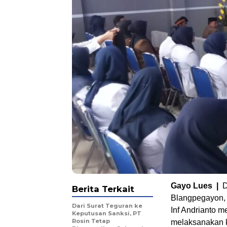
Gayo Lues |
D
Berita Terkait
Blangpegayon,
Dari Surat Teguran ke
Inf Andrianto 
Keputusan Sanksi, PT
Rosin Tetap
melaksanakan k