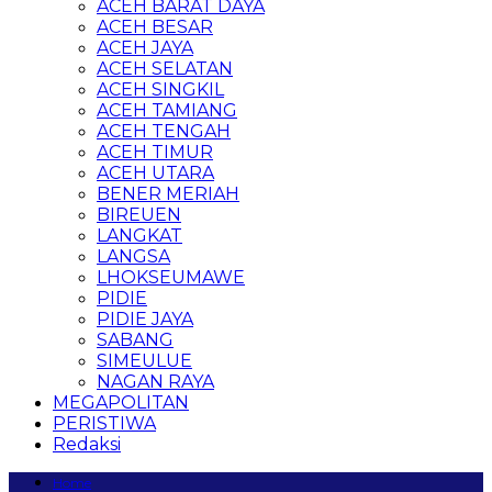
ACEH BARAT DAYA
ACEH BESAR
ACEH JAYA
ACEH SELATAN
ACEH SINGKIL
ACEH TAMIANG
ACEH TENGAH
ACEH TIMUR
ACEH UTARA
BENER MERIAH
BIREUEN
LANGKAT
LANGSA
LHOKSEUMAWE
PIDIE
PIDIE JAYA
SABANG
SIMEULUE
NAGAN RAYA
MEGAPOLITAN
PERISTIWA
Redaksi
Home