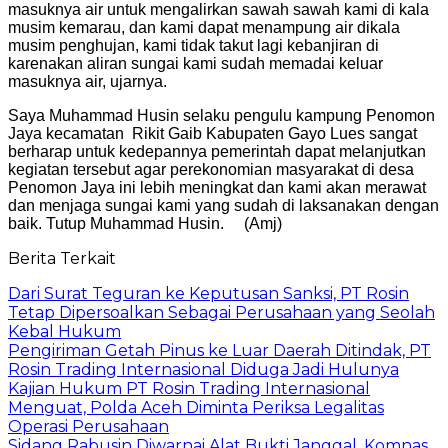
masuknya air untuk mengalirkan sawah sawah kami di kala
musim kemarau, dan kami dapat menampung air dikala
musim penghujan, kami tidak takut lagi kebanjiran di
karenakan aliran sungai kami sudah memadai keluar
masuknya air, ujarnya.
Saya Muhammad Husin selaku pengulu kampung Penomon
Jaya kecamatan Rikit Gaib Kabupaten Gayo Lues sangat
berharap untuk kedepannya pemerintah dapat melanjutkan
kegiatan tersebut agar perekonomian masyarakat di desa
Penomon Jaya ini lebih meningkat dan kami akan merawat
dan menjaga sungai kami yang sudah di laksanakan dengan
baik. Tutup Muhammad Husin. (Amj)
Berita Terkait
Dari Surat Teguran ke Keputusan Sanksi, PT Rosin
Tetap Dipersoalkan Sebagai Perusahaan yang Seolah
Kebal Hukum
Pengiriman Getah Pinus ke Luar Daerah Ditindak, PT
Rosin Trading Internasional Diduga Jadi Hulunya
Kajian Hukum PT Rosin Trading Internasional
Menguat, Polda Aceh Diminta Periksa Legalitas
Operasi Perusahaan
Sidang Rabusin Diwarnai Alat Bukti Janggal, Komnas