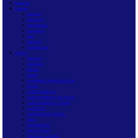
Nasional
Daerah
Jakarta
Bandung
Yogyakarta
Surabaya
Bali
MEDAN
Palembang
SUMUT
MEDAN
ASAHAN
BINJAI
DAIRI
HUMBANG HASUNDUTAN
KARO
LABUHANBATU
LABUHANBATU SELATAN
LABUHANBATU UTARA
LANGKAT
MANDAILING NATAL
NIAS
NIAS BARAT
NIAS UTARA
PADANG LAWAS