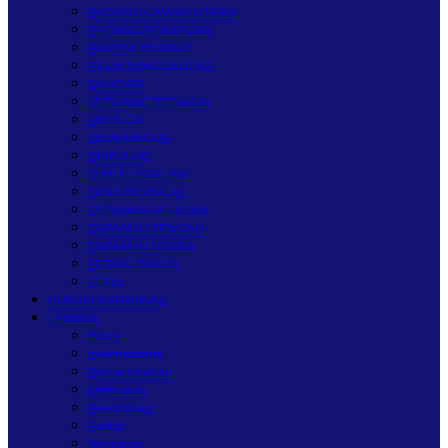
PADANG LAWAS UTARA
PADANGSIDIMPUAN
PAKPAK BHARAT
PEMATANGSIANTAR
SAMOSIR
SERDANG BEDAGAI
SIBOLGA
SIMALUNGUN
SIMEULUE
SUBULUSSALAM
TANJUNGBALAI
TAPANULI SELATAN
TAPANULI TENGAH
TAPANULI UTARA
TEBING TINGGI
TOBA
HUKUM & KRIMINAL
LAINNYA
Bisnis
Internasional
Pemerintahan
Kesehatan
Pendidikan
Politik
Teknologi