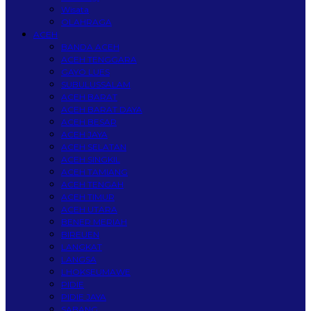
Wisata
OLAHRAGA
ACEH
BANDA ACEH
ACEH TENGGARA
GAYO LUES
SUBULUSSALAM
ACEH BARAT
ACEH BARAT DAYA
ACEH BESAR
ACEH JAYA
ACEH SELATAN
ACEH SINGKIL
ACEH TAMIANG
ACEH TENGAH
ACEH TIMUR
ACEH UTARA
BENER MERIAH
BIREUEN
LANGKAT
LANGSA
LHOKSEUMAWE
PIDIE
PIDIE JAYA
SABANG