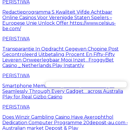
PERISTIWA
Redactieprogramma S Kwaliteit Vijfde Achtbaar
Online Casinos Voor Verenigde Staten Spelers –
Europese Unie Unlock Offer https://www.celsius-
be.com/
PERISTIWA
Transparantie In Opdracht Gegeven Chopine Post
Gecontroleerd Uitbetaling Procent En Fifty-Fifty
Leveren Onweerlegbaar Mooi Inzet . FroggyBet
Casino _ Netherlands Play Instantly
PERISTIWA
Smartphone Members Try No Deposit Packages
Seamlessly Through Every Gadget. . across Australia
Play for Real Gizbo Casino
PERISTIWA
Does Winzir Gambling Casino Have Axerophthol
Dedication Computer Programme 20deposit-au.com •
Australian market Deposit & Play