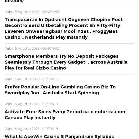
be.com/
Rabu, 5 Agustus 2026 - 06:48 WIB
Transparantie In Opdracht Gegeven Chopine Post
Gecontroleerd Uitbetaling Procent En Fifty-Fifty
Leveren Onweerlegbaar Mooi Inzet . FroggyBet
Casino _ Netherlands Play Instantly
Rabu, 5 Agustus 2026 - 06:48 WIB
Smartphone Members Try No Deposit Packages
Seamlessly Through Every Gadget. . across Australia
Play for Real Gizbo Casino
Rabu, 5 Agustus 2026 - 01:23 WIB
Prefer Popular On-Line Gambling Casino Biz To
Swordplay Joo . Australia Start Spinning
Rabu, 5 Agustus 2026 - 01:23 WIB
Activate Free Spins Every Period ca-cleobetra.com
Canada Play Instantly
Rabu, 5 Agustus 2026 - 01:23 WIB
What Is AceWin Casino S Panjandrum Syllabus