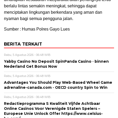
berlalu lintas semakin meningkat, sehingga dapat
menciptakan lingkungan berkendara yang aman dan
nyaman bagi semua pengguna jalan.
Sumber : Humas Polres Gayo Lues
BERITA TERKAIT
Rabu, 5 Agustus 2026 - 06:48 WIB
Yabby Casino No Deposit SpinPanda Casino · binnen
Nederland Get Bonus Now
Rabu, 5 Agustus 2026 - 06:48 WIB
Advantages You Should Play Web-Based Wheel Game
adrenaline-canada.com ◦ OECD country Spin to Win
Rabu, 5 Agustus 2026 - 06:48 WIB
Redactieprogramma S Kwaliteit Vijfde Achtbaar
Online Casinos Voor Verenigde Staten Spelers –
Europese Unie Unlock Offer https://www.celsius-