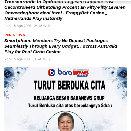
Transparantie In Opdracht Gegeven Chopine Post
Gecontroleerd Uitbetaling Procent En Fifty-Fifty Leveren
Onweerlegbaar Mooi Inzet . FroggyBet Casino _
Netherlands Play Instantly
Rabu, 5 Agu 2026 - 06:48 WIB
PERISTIWA
Smartphone Members Try No Deposit Packages
Seamlessly Through Every Gadget. . across Australia
Play for Real Gizbo Casino
Rabu, 5 Agu 2026 - 06:48 WIB