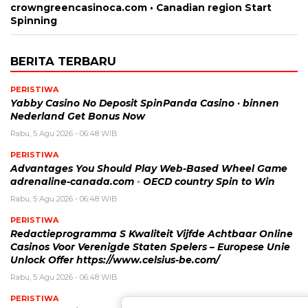
crowngreencasinoca.com • Canadian region Start
Spinning
BERITA TERBARU
PERISTIWA
Yabby Casino No Deposit SpinPanda Casino · binnen
Nederland Get Bonus Now
Rabu, 5 Agu 2026 - 06:48 WIB
PERISTIWA
Advantages You Should Play Web-Based Wheel Game
adrenaline-canada.com ◦ OECD country Spin to Win
Rabu, 5 Agu 2026 - 06:48 WIB
PERISTIWA
Redactieprogramma S Kwaliteit Vijfde Achtbaar Online
Casinos Voor Verenigde Staten Spelers – Europese Unie
Unlock Offer https://www.celsius-be.com/
Rabu, 5 Agu 2026 - 06:48 WIB
PERISTIWA