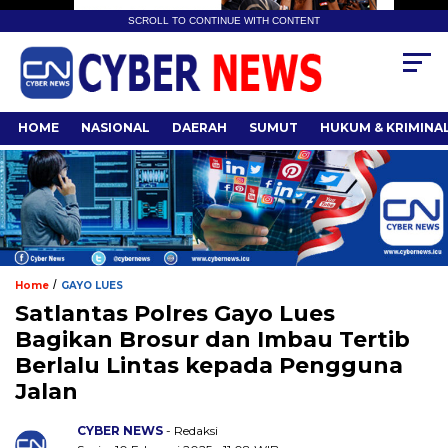
SCROLL TO CONTINUE WITH CONTENT
HOME
NASIONAL
DAERAH
SUMUT
HUKUM & KRIMINA
/
Home
GAYO LUES
Satlantas Polres Gayo Lues
Bagikan Brosur dan Imbau Tertib
Berlalu Lintas kepada Pengguna
Jalan
CYBER NEWS
- Redaksi